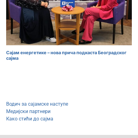
Сајам енергетике – нова прича подкаста Београдског
сајма
Водич за сајамске наступе
Медијски партнери
Како стићи до сајма