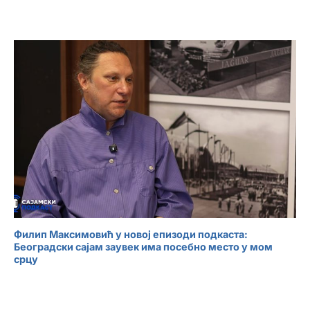
Филип Максимовић у новој епизоди подкаста:
Београдски сајам заувек има посебно место у мом
срцу