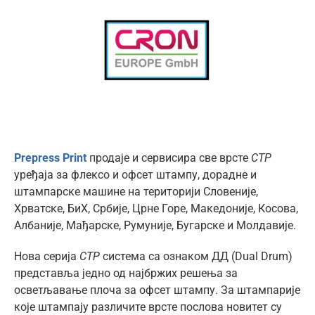
ћир
Image
Prepress Print
продаје и сервисира све врсте
CTP
уређаја за флексо и офсет штампу, дорадне и
штампарске машине на територији Словеније,
Хрватске, БиХ, Србије, Црне Горе, Македоније, Косова,
Албаније, Мађарске, Румуније, Бугарске и Молдавије.
Нова серија
CTP
система са ознаком ДД (Dual Drum)
представља једно од најбржих решења за
осветљавање плоча за офсет штампу. За штампарије
које штампају различите врсте послова новитет су