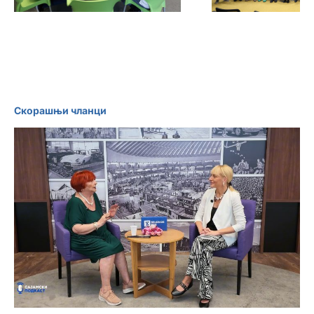
креативне
индустрије –
Графима
Скорашњи чланци