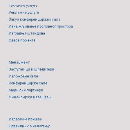
Техничке услуге
Рекламне услуге
Закуп конференцијских сала
Изнајмљивање пословног простора
Изградња штандова
Овера пројекта
Менаџмент
Заступници и шпедитери
Изложбене хале
Конференцијске сале
Медијски партнери
Финансијски извештаји
Излагачке пријаве
Правилник о излагању