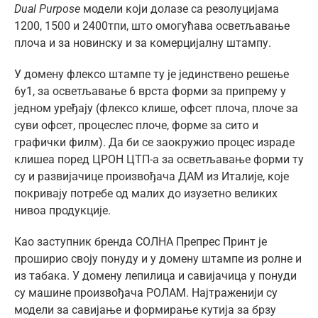
Dual Purpose
модели који долазе са резолуцијама
1200, 1500 и 2400тпи, што омогућава осветљавање
плоча и за новинску и за комерцијалну штампу.
У домену флексо штампе ту је јединствено решење
6у1, за осветљавање 6 врста форми за припрему у
једном уређају (флексо клише, офсет плоча, плоче за
суви офсет, процеслес плоче, форме за сито и
графички филм). Да би се заокружио процес израде
клишеа поред ЦРОН ЦТП-а за осветљавање форми ту
су и развијачице произвођача ДАМ из Италије, које
покривају потребе од малих до изузетно великих
нивоа продукције.
Као заступник бренда СОЛНА Препрес Принт је
проширио своју понуду и у домену штампе из ролне и
из табака. У домену лепилица и савијачица у понуди
су машине произвођача РОЛАМ. Најтраженији су
модели за савијање и формирање кутија за брзу