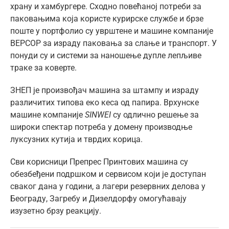
храну и хамбургере. Сходно повећаној потреби за
паковањима која користе курирске службе и брзе
поште у портфолио су уврштене и машине компаније
ВЕРСОР за израду паковања за слање и транспорт. У
понуди су и системи за наношење дупле лепљиве
траке за коверте.
ЗНЕП је произвођач машина за штампу и израду
различитих типова еко кеса од папира. Врхунске
машине компаније
SINWEI
су одлично решење за
широки спектар потреба у домену производње
луксузних кутија и тврдих корица.
Сви корисници Препрес Принтових машина су
обезбеђени подршком и сервисом који је доступан
сваког дана у години, а лагери резервних делова у
Београду, Загребу и Дизелдорфу омогућавају
изузетно брзу реакцију.