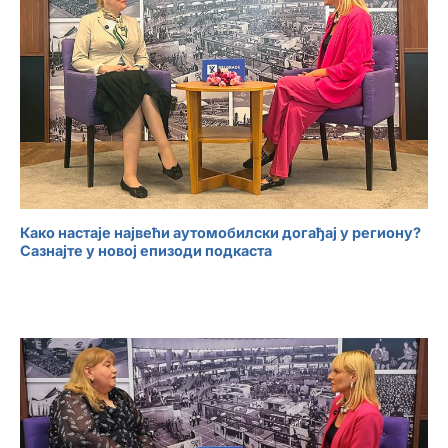
Како настаје највећи аутомобилски догађај у региону?
Сазнајте у новој епизоди подкаста