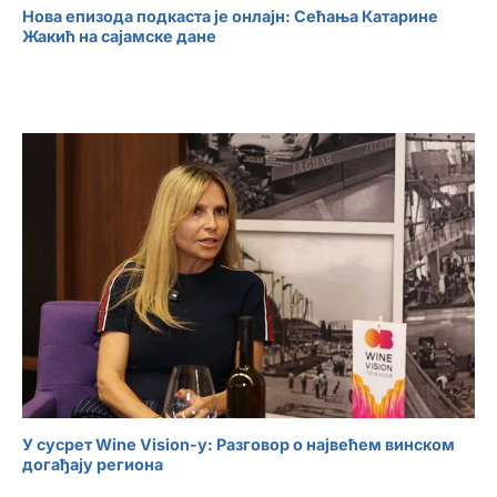
Нова епизода подкаста је онлајн: Сећања Катарине
Жакић на сајамске дане
У сусрет Wine Vision-у: Разговор о највећем винском
догађају региона