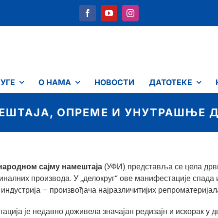
УГЕ
О НАМА
НОВОСТИ
ДАТОТЕКЕ
ЕШТАЈА, ОПРЕМЕ И УНУТРАШЊЕ Д
ародном сајму намештаја
(УФИ) представља се цела дрвн
иналних производа. У „делокруг“ ове манифестације спада 
 индустрија – произвођача најразличитијих репроматеријал
ација је недавно доживела значајан редизајн и искорак у 