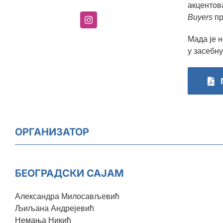
акцентов
пр
Buyers
Мада је н
у засебну
ОРГАНИЗАТОР
БЕОГРАДСКИ САЈАМ
Александра Милосављевић
Љиљана Андрејевић
Немања Никић