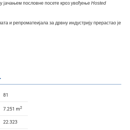
ну јачањем пословне посете кроз увођење
Hosted
ата и репроматеијала за дрвну индустрију прерастао је
.
81
2
7.251 m
22.323