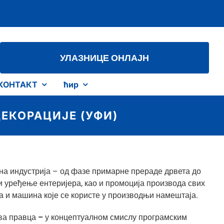
УЛАЗНИЦЕ ОНЛАЈН
КОНТАКТ
ћир
ЕКОРАЦИЈЕ (УФИ)
а индустрија – од фазе примарне прераде дрвета до
и уређење ентеријера, као и промоција производа свих
а и машина које се користе у производњи намештаја.
два правца
–
у концептуалном смислу програмским