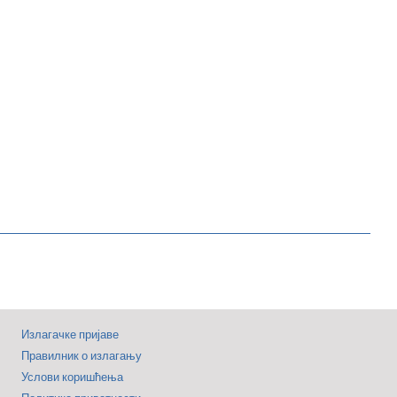
Излагачке пријаве
Правилник о излагању
Услови коришћења