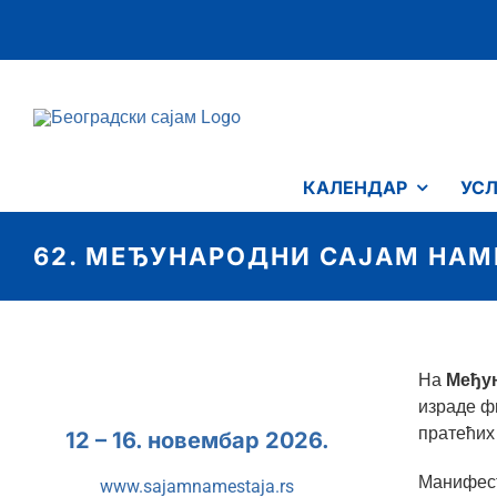
Skip
to
content
КАЛЕНДАР
УСЛ
62. МЕЂУНАРОДНИ САЈАМ НАМ
На
Међун
израде ф
пратећих
12 – 16. новембар 2026.
Манифест
www.sajamnamestaja.rs