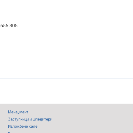
2655 305
Менаџмент
Заступници и шпедитери
Изложбене хале