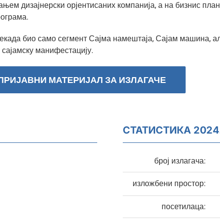
ањем дизајнерски орјентисаних компанија, а на бизнис пла
ограма.
екада био само сегмент Сајма намештаја, Сајам машина, ал
 сајамску манифестацију.
ПРИЈАВНИ МАТЕРИЈАЛ ЗА ИЗЛАГАЧЕ
СТАТИСТИКА 2024
број излагача:
изложбени простор:
посетилаца: