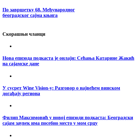
По завршетку 68. Међународног
београдског сајма књига
Скорашњи чланци
Нова епизода подкаста је онлајн: Сећања Катарине Жакић
на сајамске дане
У сусрет Wine Vision-у: Разговор о највећем винском
догађају региона
Филип Максимовић у новој епизоди подкаста: Београдски
сајам заувек има посебно место у мом срцу