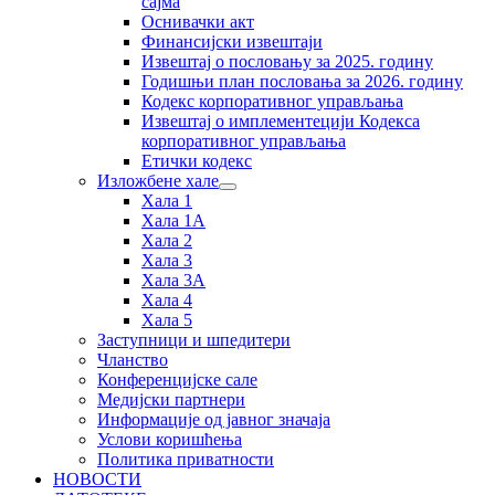
сајма
Оснивачки акт
Финансијски извештаји
Извештај о пословању за 2025. годину
Годишњи план пословања за 2026. годину
Кодекс корпоративног управљања
Извештај о имплементецији Кодекса
корпоративног управљања
Етички кодекс
Изложбене хале
Хала 1
Хала 1А
Хала 2
Хала 3
Хала 3А
Хала 4
Хала 5
Заступници и шпедитери
Чланство
Конференцијске сале
Медијски партнери
Информације од јавног значаја
Услови коришћења
Политика приватности
НОВОСТИ