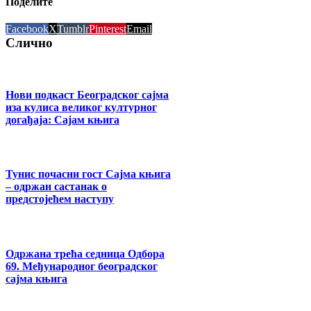
Поделите
Facebook
X
Tumblr
Pinterest
Email
Слично
Нови подкаст Београдског сајма
иза кулиса великог културног
догађаја: Сајам књига
Тунис почасни гост Сајма књига
– одржан састанак о
предстојећем наступу
Одржана трећа седница Одбора
69. Међународног београдског
сајма књига