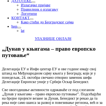
ДАТОТЕКЕ
Излагачке пријаве
Правилник о излагању
Логотипи
КОНТАКТ
Како стићи до Београдског сајма
ћир
lat
УЛАЗНИЦЕ ОНЛАЈН
„Дунав у књигама – право европско
путовање“
Делегација ЕУ и Инфо центар ЕУ и ове године имају свој
штанд на Међународном сајму књига у Београду, који је у
понедељак, 24. октобра свечано отворио заменик шефа
Делегације Европске уније у Србији Оскар Бенедикт.
Све овогодишње активности одржаваће се под слоганом
„Дунав у књигама – право европско путовање”. Подсећајући
на бројне пројекте везане за Дунав, Бенедикт је рекао да та
река није само шанса за развој и повезивање региона, већ и за