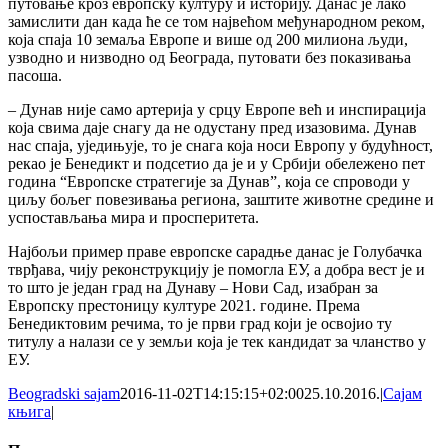
путовање кроз европску културу и историју. Данас је лако
замислити дан када ће се том највећом међународном реком,
која спаја 10 земаља Европе и више од 200 милиона људи,
узводно и низводно од Београда, путовати без показивања
пасоша.
– Дунав није само артерија у срцу Европе већ и инспирација
која свима даје снагу да не одустану пред изазовима. Дунав
нас спаја, уједињује, то је снага која носи Европу у будућност,
рекао је Бенедикт и подсетио да је и у Србији обележено пет
година “Европске стратегије за Дунав”, која се спроводи у
циљу бољег повезивања региона, заштите животне средине и
успостављања мира и просперитета.
Најбољи пример праве европске сарадње данас је Голубачка
тврђава, чију реконструкцију је помогла ЕУ, а добра вест је и
то што је један град на Дунаву – Нови Сад, изабран за
Европску престоницу културе 2021. године. Према
Бенедиктовим речима, то је први град који је освојио ту
титулу а налази се у земљи која је тек кандидат за чланство у
ЕУ.
Beogradski sajam
2016-11-02T14:15:15+02:00
25.10.2016.
|
Сајам
књига
|