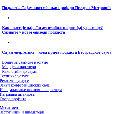
Подкаст – Сајам кроз сећања: проф. др Предраг Митровић
Како настаје највећи аутомобилски догађај у региону?
Сазнајте у новој епизоди подкаста
Сајам енергетике – нова прича подкаста Београдског сајма
Водич за сајамске наступе
Медијски партнери
Како стићи до сајма
Техничке услуге
Рекламне услуге
Закуп конференцијских сала
Изнајмљивање пословног простора
Изградња штандова
Овера пројекта
Менаџмент
Заступници и шпедитери