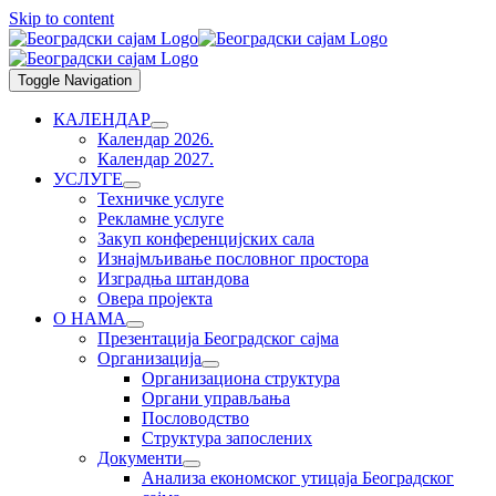
Skip to content
Toggle Navigation
КАЛЕНДАР
Календар 2026.
Календар 2027.
УСЛУГЕ
Техничке услуге
Рекламне услуге
Закуп конференцијских сала
Изнајмљивање пословног простора
Изградња штандова
Овера пројекта
О НАМА
Презентација Београдског сајма
Организација
Организациона структура
Органи управљања
Пословодство
Структура запослених
Документи
Анализа економског утицаја Београдског