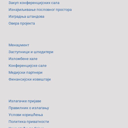
Закуп конференцијских сала
Изнајмљивање пословног простора
Изградња штандова
Овера пројекта
Менаџмент
Заступници и шпедитери
Изложбене хале
Конференцијске сале
Медијски партнери
Финансијски извештаји
Излагачке пријаве
Правилник о излагању
Услови коришћења
Политика приватности