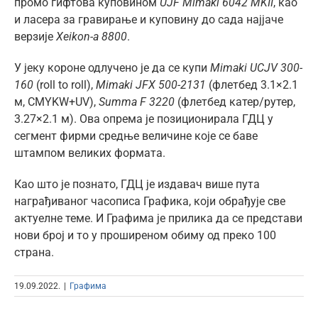
промо гифтова куповином
UJF Mimaki 6042 MKII
, као
и ласера за гравирање и куповину до сада најјаче
верзије
Xeikon-a 8800
.
У јеку короне одлучено је да се купи
Mimaki UCJV 300-
160
(roll to roll),
Mimaki JFX 500-2131
(флетбед 3.1×2.1
м, CMYKW+UV),
Summa F 3220
(флетбед катер/рутер,
3.27×2.1 м). Ова опрема је позиционирала ГДЦ у
сегмент фирми средње величине које се баве
штампом великих формата.
Као што је познато, ГДЦ је издавач више пута
награђиваног часописа Графика, који обрађује све
актуелне теме. И Графима је прилика да се представи
нови број и то у проширеном обиму од преко 100
страна.
19.09.2022.
|
Графима