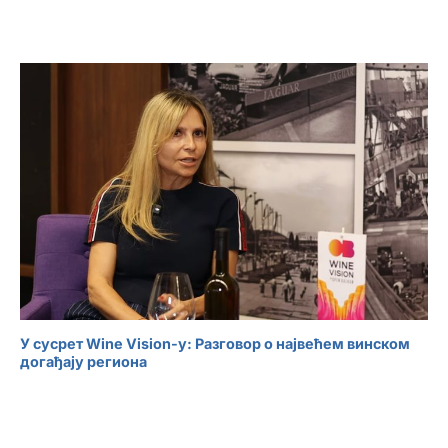
У сусрет Wine Vision-у: Разговор о највећем винском
догађају региона