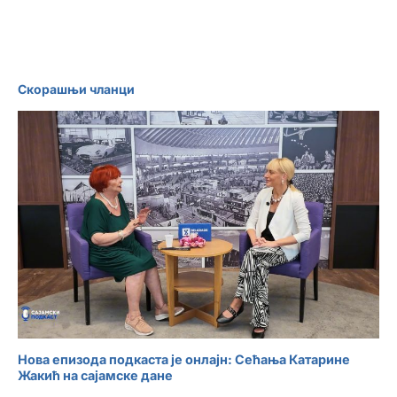
Графима
Скорашњи чланци
Нова епизода подкаста је онлајн: Сећања Катарине
Жакић на сајамске дане