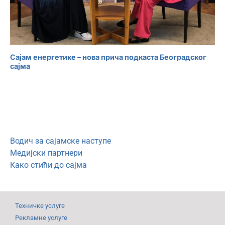
Сајам енергетике – нова прича подкаста Београдског
сајма
Водич за сајамске наступе
Медијски партнери
Како стићи до сајма
Техничке услуге
Рекламне услуге