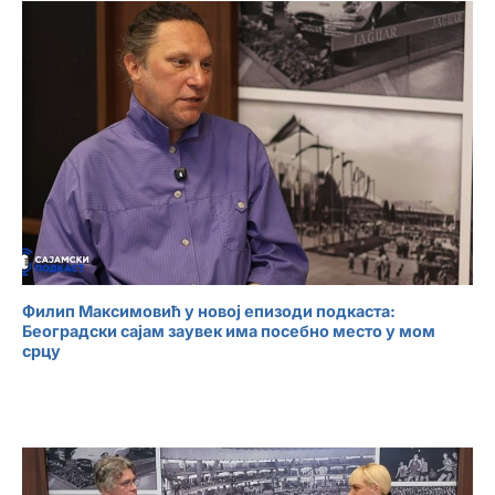
Филип Максимовић у новој епизоди подкаста:
Београдски сајам заувек има посебно место у мом
срцу