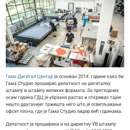
ћир
Гама Дигитал Центар
је основан 2014. године како би
Гама Студио проширио делатност на дигиталну
штампу и штампу великих формата. За претходних
осам година ГДЦ је убрзано растао и откривао тајне
нешто другачијег тржишта него што је осветљавање
офсет плоча, где је Гама Студио лидер већ годинама.
Делатност је проширена и на директну УВ штампу