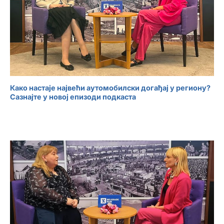
Како настаје највећи аутомобилски догађај у региону?
Сазнајте у новој епизоди подкаста